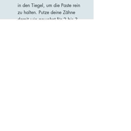
in den Tiegel, um die Paste rein
zu halten. Putze deine Zähne
damit wie gewohnt für 2 bis 3
Minuten.
Als Intensiv-Kur (Overnight-
Schild):
Trage die Paste nach
dem abendlichen Zähneputzen
mit dem sauberen Finger direkt
auf empfindliche Zahnhälse
oder Kreideflecken auf. Da
Kokosöl hervorragend haftet,
reicht es, den Überschuss nach
5 Minuten einfach
auszuspucken. Bitte nicht mit
Wasser nachspülen, damit das
Nano-Mineral über Nacht
einziehen und wirken kann.
Das Oil Pulling Upgrade